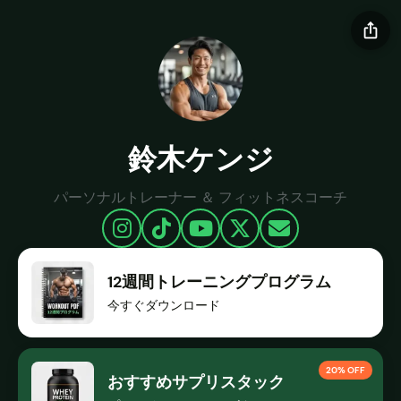
ios_share
鈴木ケンジ
パーソナルトレーナー ＆ フィットネスコーチ
12週間トレーニングプログラム
今すぐダウンロード
20% OFF
おすすめサプリスタック